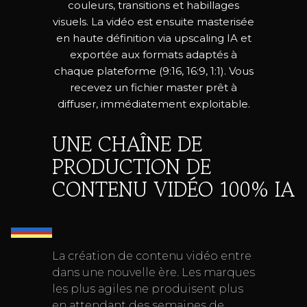
couleurs, transitions et habillages
visuels. La vidéo est ensuite masterisée
en haute définition via upscaling IA et
exportée aux formats adaptés à
chaque plateforme (9:16, 16:9, 1:1). Vous
recevez un fichier master prêt à
diffuser, immédiatement exploitable.
UNE CHAÎNE DE
PRODUCTION DE
CONTENU VIDÉO 100% IA
La création de contenu vidéo entre
dans une nouvelle ère. Les marques
les plus agiles ne produisent plus
en attendant des semaines de